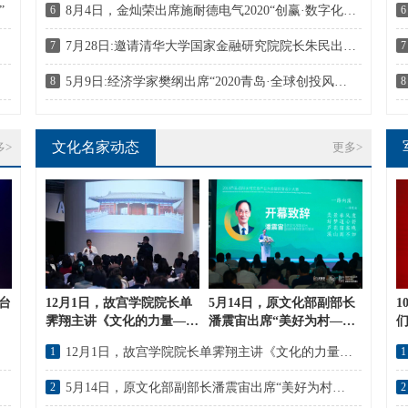
”
6
8月4日，金灿荣出席施耐德电气2020“创赢·数字化未来创新峰会
6
峰会”
7
7月28日:邀请清华大学国家金融研究院院长朱民出席“成德同城化财富研讨会”。
7
动”
8
5月9日:经济学家樊纲出席“2020青岛·全球创投风投网络大会”
8
文化名家动态
多>
更多>
台
12月1日，故宫学院院长单
5月14日，原文化部副部长
1
霁翔主讲《文化的力量——
潘震宙出席“美好为村——
让文化遗产资源活起来》
2019芦溪•国际乡村文旅产
1
12月1日，故宫学院院长单霁翔主讲《文化的力量——让文化遗产资源活起来》
1
业发展大会暨民宿设计大
赛”
2
5月14日，原文化部副部长潘震宙出席“美好为村——2019芦溪•国际乡村文旅产业发展大会暨民宿设计大赛”
2