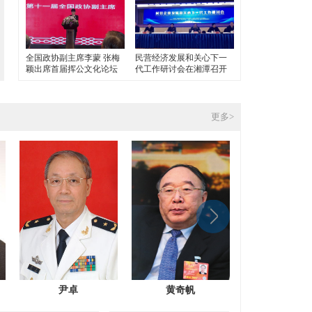
全国政协副主席李蒙 张梅
民营经济发展和关心下一
颖出席首届挥公文化论坛
代工作研讨会在湘潭召开
更多>
尹卓
黄奇帆
朱民