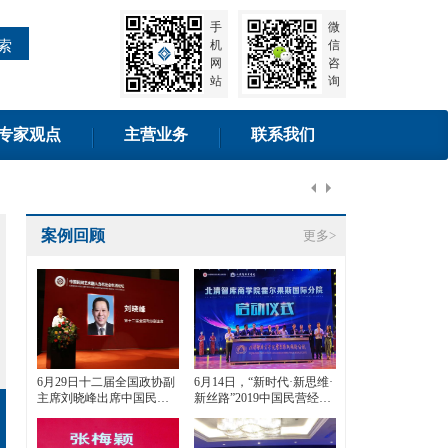
手
微
索
机
信
网
咨
站
询
专家观点
主营业务
联系我们
-11-20]
案例回顾
更多>
6月29日十二届全国政协副
6月14日，“新时代·新思维·
主席刘晓峰出席中国民间
新丝路”2019中国民营经济
艺术融入当代社会生活论
发展论坛在霍尔果斯召开
坛