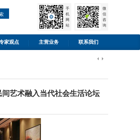
手
微
索
机
信
网
咨
站
询
专家观点
主营业务
联系我们
国民间艺术融入当代社会生活论坛