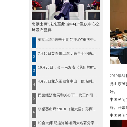
樊纲出席“未来至此 定中心”重庆中心全
球发布盛典
樊纲出席“未来至此 定中心”重庆中心全球发布盛典
1
7月16日黄奇帆出席：民营企业助推鄂尔多斯绿色发展论坛
2
10月26日，金一南发表《我们的时代，我们的奋斗》精彩演讲
3
2019
4月20日龙永图做客中山，他谈到中国区域协调发展，并为中山发展建言
党山东省
4
研。
民营经济发展和关心下一代工作研讨会在湘潭召开
5
中国民间
辞。开幕
李稻葵出席“2018 （第六届）苏商大会暨首届苏商全面高质量发展论坛”
6
中国民间
约会大师·纪连海解读四大名著分享会在济南想书坊举行
7